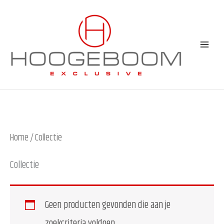
Spring
naar
de
content
Home
/ Collectie
Collectie
Geen producten gevonden die aan je
zoekcriteria voldoen.