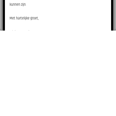
kunnen zijn.
Weigeren
Whatsapp ons!
Met hartelijke groet,
Cookiebeleid
Privacyverklaring
Wiebe Hoogeboom
Hoogeboom Exclusive